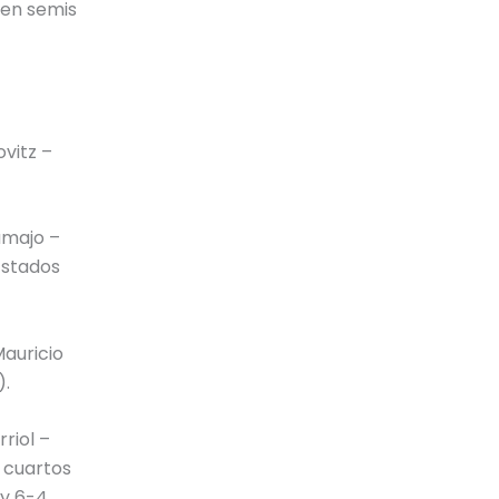
 en semis
vitz –
amajo –
Estados
Mauricio
).
riol –
 cuartos
 y 6-4