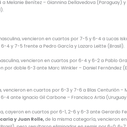
-4 a Melanie Benítez – Giannina Dellavedova (Paraguay) y
).
asculina, vencieron en cuartos por 7-5 y 6-4 a Lucas Isko
6-4 y 7-5 frente a Pedro García y Lazaro Leitte (Brasil).
masculina, vencieron en cuartos por 6-4 y 6-2 a Pablo Gr
n por doble 6-3 ante Marc Winkler – Daniel Fernández (
, vencieron en cuartos por 6-3 y 7-6 a Blas Centurión – 
6-4 ante Ignacio Gil Carbone – Francisco Artia (Uruguay
a, cayeron en cuartos por 6-1, 2-6 y 6-3 ante Gerardo Fer
caria y Juan Rolle,
de la misma categoría, vencieron en
rasil), pero resultaron eliminados en semis por 6-0, 6-7