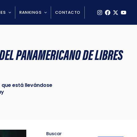
NES
RANKINGS
CONTACTO
 DEL PANAMERICANO DE LIBRES
 que está llevándose
ay
Buscar