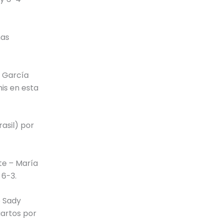
nas
a García
is en esta
asil) por
te – María
 6-3.
e Sady
uartos por