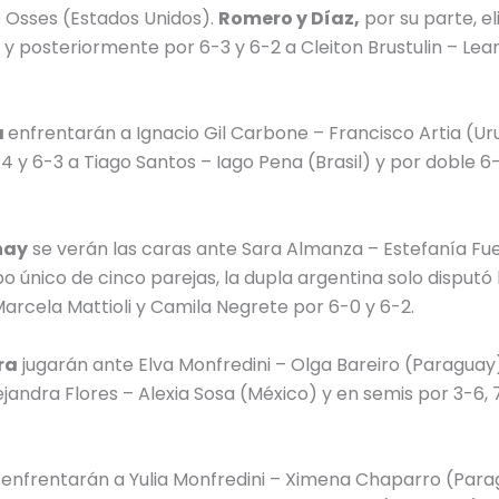
 Osses (Estados Unidos).
Romero y Díaz,
por su parte, e
) y posteriormente por 6-3 y 6-2 a Cleiton Brustulin – Lea
a
enfrentarán a Ignacio Gil Carbone – Francisco Artia (Ur
-4 y 6-3 a Tiago Santos – Iago Pena (Brasil) y por doble 6
nay
se verán las caras ante Sara Almanza – Estefanía Fu
 único de cinco parejas, la dupla argentina solo disputó 
arcela Mattioli y Camila Negrete por 6-0 y 6-2.
ra
jugarán ante Elva Monfredini – Olga Bareiro (Paraguay)
ejandra Flores – Alexia Sosa (México) y en semis por 3-6, 
z
enfrentarán a Yulia Monfredini – Ximena Chaparro (Para