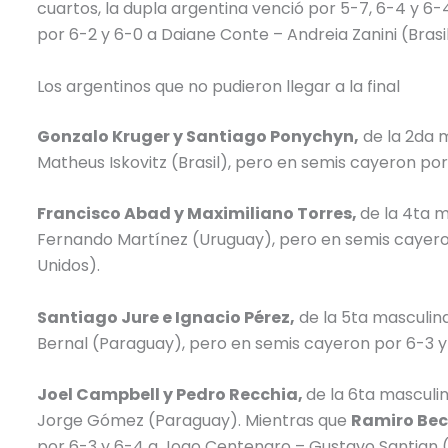
cuartos, la dupla argentina venció por 5-7, 6-4 y 6
por 6-2 y 6-0 a Daiane Conte – Andreia Zanini (Brasil
Los argentinos que no pudieron llegar a la final
Gonzalo Kruger y Santiago Ponychyn,
de la 2da m
Matheus Iskovitz (Brasil), pero en semis cayeron por 
Francisco Abad y Maximiliano Torres,
de la 4ta 
Fernando Martínez (Uruguay), pero en semis cayero
Unidos).
Santiago Jure e Ignacio Pérez,
de la 5ta masculina
Bernal (Paraguay), pero en semis cayeron por 6-3 y 
Joel Campbell y Pedro Recchia,
de la 6ta masculin
Jorge Gómez (Paraguay). Mientras que
Ramiro Bec
por 6-3 y 6-4 a Joao Centenaro – Gustavo Santian (B