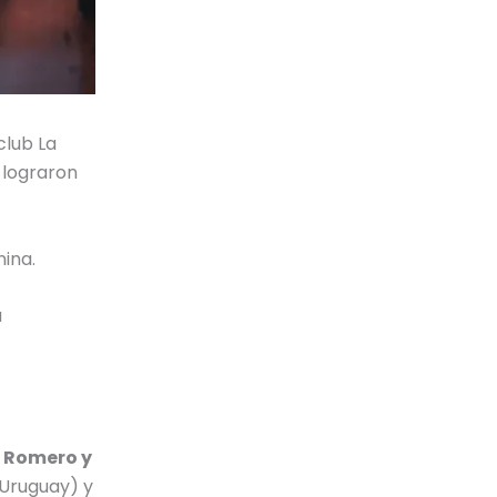
club La
 lograron
nina.
a
n Romero y
(Uruguay) y