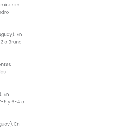
liminaron
ndro
uguay). En
-2 a Bruno
entes
las
. En
7-5 y 6-4 a
guay). En