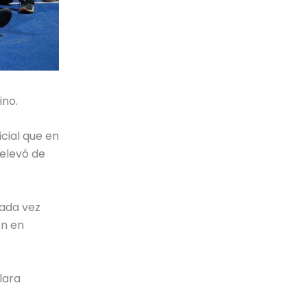
ino.
cial que en
 elevó de
cada vez
én en
lara