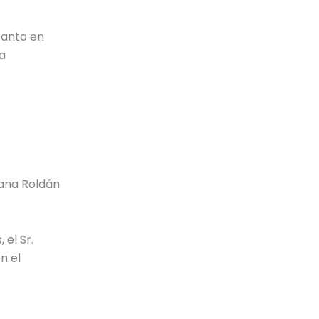
tanto en
a
iana Roldán
 el Sr.
n el